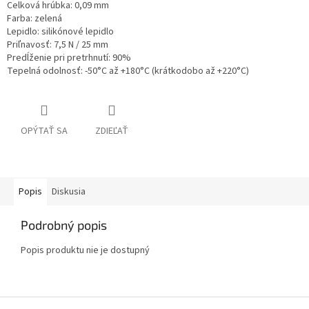
Celková hrúbka: 0,09 mm
Farba: zelená
Lepidlo: silikónové lepidlo
Priľnavosť: 7,5 N / 25 mm
Predĺženie pri pretrhnutí: 90%
Tepelná odolnosť: -50°C až +180°C (krátkodobo až +220°C)
OPÝTAŤ SA
ZDIEĽAŤ
Popis
Diskusia
Podrobný popis
Popis produktu nie je dostupný
Z