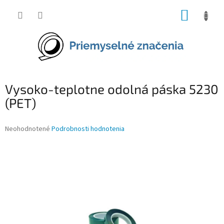
Prejsť
NÁKUP
na
obsah
KOŠÍK
Vysoko-teplotne odolná páska 5230
(PET)
Priemerné
Neohodnotené
Podrobnosti hodnotenia
hodnotenie
produktu
je
0,0
z
5
hviezdičiek.