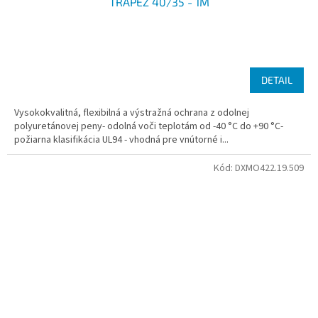
TRAPEZ 40/35 - 1M
DETAIL
Vysokokvalitná, flexibilná a výstražná ochrana z odolnej
polyuretánovej peny- odolná voči teplotám od -40 °C do +90 °C-
požiarna klasifikácia UL94 - vhodná pre vnútorné i...
Kód:
DXMO422.19.509