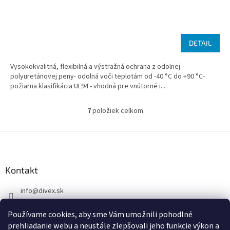
DETAIL
Vysokokvalitná, flexibilná a výstražná ochrana z odolnej
polyuretánovej peny- odolná voči teplotám od -40 °C do +90 °C-
požiarna klasifikácia UL94 - vhodná pre vnútorné i...
7
položiek celkom
O
v
l
Z
á
á
d
p
a
ä
Kontakt
c
t
i
info
@
divex.sk
i
e
p
e
+421 917 391 679
r
Používame cookies, aby sme Vám umožnili pohodlné
+421 917 391 679
v
prehliadanie webu a neustále zlepšovali jeho funkcie výkon a