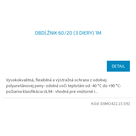
OBDĹŽNIK 60/20 (3 DIERY) 1M
DETAIL
Vysokokvalitná, flexibilná a výstražná ochrana z odolnej
polyuretánovej peny- odolná voči teplotám od -40 °C do +90 °C-
požiarna klasifikácia UL94 - vhodná pre vnútorné i...
Kód:
DXMO422.15.592