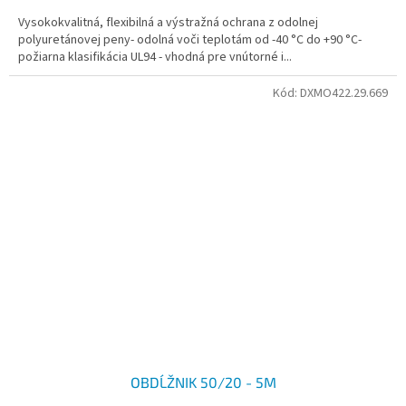
Vysokokvalitná, flexibilná a výstražná ochrana z odolnej
polyuretánovej peny- odolná voči teplotám od -40 °C do +90 °C-
požiarna klasifikácia UL94 - vhodná pre vnútorné i...
Kód:
DXMO422.29.669
OBDĹŽNIK 50/20 - 5M