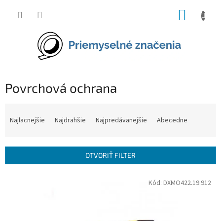
Prejsť
NÁKUP
na
obsah
KOŠÍK
Povrchová ochrana
R
a
Najlacnejšie
Najdrahšie
Najpredávanejšie
Abecedne
d
e
n
OTVORIŤ FILTER
i
e
V
Kód:
DXMO422.19.912
p
ý
r
p
o
i
d