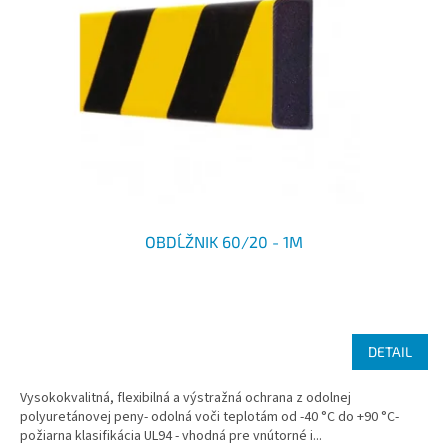
s
u
p
k
r
t
o
o
d
v
u
k
t
o
v
OBDĹŽNIK 60/20 - 1M
DETAIL
Vysokokvalitná, flexibilná a výstražná ochrana z odolnej
polyuretánovej peny- odolná voči teplotám od -40 °C do +90 °C-
požiarna klasifikácia UL94 - vhodná pre vnútorné i...