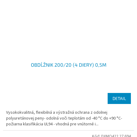
OBDĹŽNIK 200/20 (4 DIERY) 0,5M
DETAIL
Vysokokvalitná, flexibilná a výstražná ochrana z odolnej
polyuretánovej peny- odolná voči teplotám od -40 °C do +90 °C-
požiarna klasifikácia UL94 - vhodná pre vnútorné i...
Kód:
DXMO422.27.694