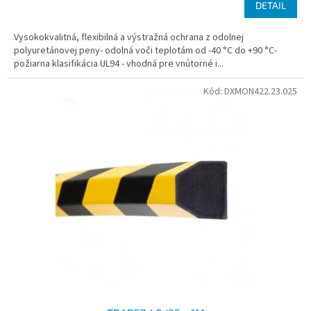
DETAIL
Vysokokvalitná, flexibilná a výstražná ochrana z odolnej
polyuretánovej peny- odolná voči teplotám od -40 °C do +90 °C-
požiarna klasifikácia UL94 - vhodná pre vnútorné i...
Kód:
DXMON422.23.025