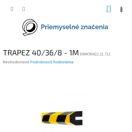
Prejsť
NÁKUP
na
obsah
KOŠÍK
TRAPEZ 40/36/8 - 1M
DXMON422.21.711
Priemerné
Neohodnotené
Podrobnosti hodnotenia
hodnotenie
produktu
je
0,0
z
5
hviezdičiek.