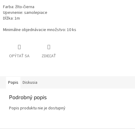
Farba: žlto-čierna
Upevnenie: samolepiace
Dĺžka: 1m
Minimálne objednávacie množstvo: 10 ks
OPÝTAŤ SA
ZDIEĽAŤ
Popis
Diskusia
Podrobný popis
Popis produktu nie je dostupný
Z