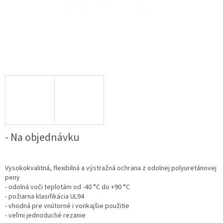
- Na objednávku
Vysokokvalitná, flexibilná a výstražná ochrana z odolnej polyuretánovej
peny
- odolná voči teplotám od -40 °C do +90 °C
- požiarna klasifikácia UL94
- vhodná pre vnútorné i vonkajšie použitie
- veľmi jednoduché rezanie