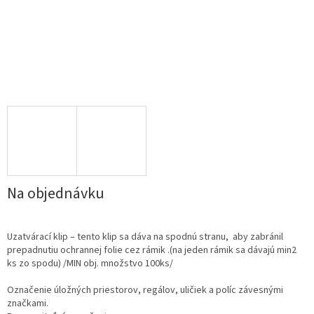
Na objednávku
Uzatvárací klip – tento klip sa dáva na spodnú stranu, aby zabránil
prepadnutiu ochrannej folie cez rámik .(na jeden rámik sa dávajú min2
ks zo spodu) /MIN obj. množstvo 100ks/
Označenie úložných priestorov, regálov, uličiek a políc závesnými
značkami.