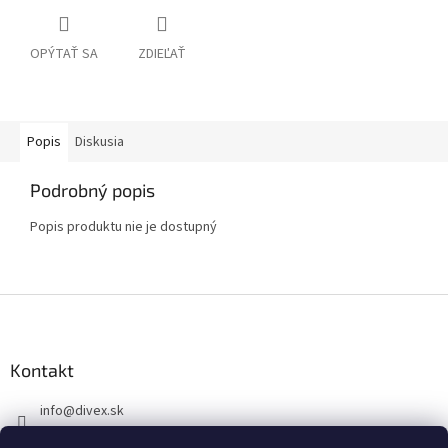
OPÝTAŤ SA
ZDIEĽAŤ
Popis
Diskusia
Podrobný popis
Popis produktu nie je dostupný
Z
á
p
ä
Kontakt
t
info
@
divex.sk
i
e
+421 917 391 679