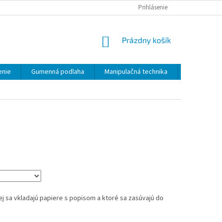
Prihlásenie
NÁKUPNÝ
Prázdny košík
KOŠÍK
enie
Gumenná podlaha
Manipulačná technika
Kontakty
rej sa vkladajú papiere s popisom a ktoré sa zasúvajú do