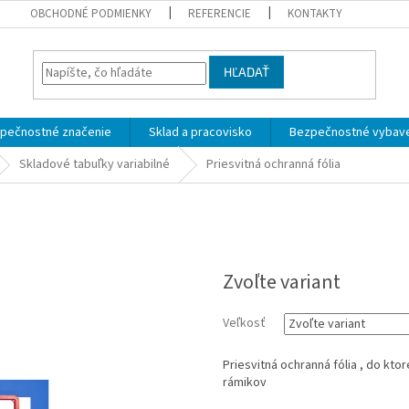
OBCHODNÉ PODMIENKY
REFERENCIE
KONTAKTY
HĽADAŤ
pečnostné značenie
Sklad a pracovisko
Bezpečnostné vybav
Skladové tabuľky variabilné
Priesvitná ochranná fólia
Zvoľte variant
Veľkosť
Priesvitná ochranná fólia , do kto
rámikov