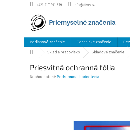
Prejsť
+421 917 391 679
info@divex.sk
na
obsah
Podlahové značenie
Technické značenie
Bez
Domov
Sklad a pracovisko
Skladové značenie
Priesvitná ochranná fólia
Priemerné
Neohodnotené
Podrobnosti hodnotenia
hodnotenie
produktu
je
0,0
z
5
hviezdičiek.