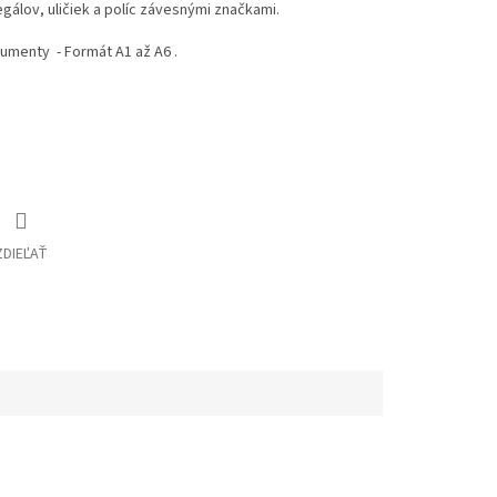
gálov, uličiek a políc závesnými značkami.
umenty - Formát A1 až A6 .
ZDIEĽAŤ