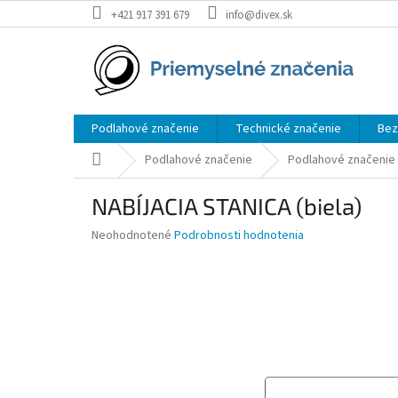
Prejsť
+421 917 391 679
info@divex.sk
na
obsah
Podlahové značenie
Technické značenie
Bez
Domov
Podlahové značenie
Podlahové značenie
NABÍJACIA STANICA (biela)
Priemerné
Neohodnotené
Podrobnosti hodnotenia
hodnotenie
produktu
je
0,0
z
5
hviezdičiek.