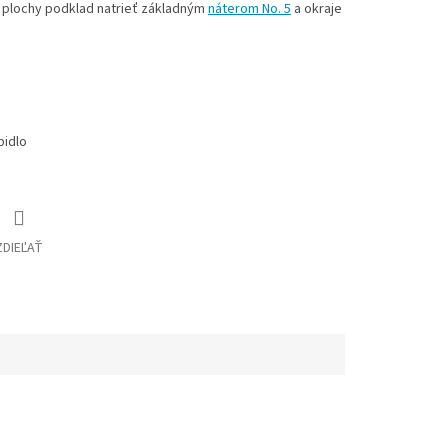
e plochy podklad natrieť základným
náterom No. 5
a okraje
pidlo
ZDIEĽAŤ