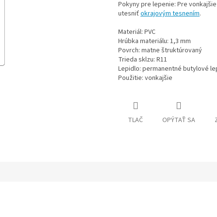
Pokyny pre lepenie: Pre vonkajši
utesniť
okrajovým tesnením
.
Materiál: PVC
Hrúbka materiálu: 1,3 mm
Povrch: matne štruktúrovaný
Trieda sklzu: R11
Lepidlo: permanentné butylové le
Použitie: vonkajšie
TLAČ
OPÝTAŤ SA