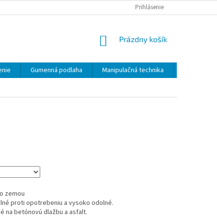
Prihlásenie
NÁKUPNÝ
Prázdny košík
KOŠÍK
enie
Gumenná podlaha
Manipulačná technika
Kontakty
so zemou
lné proti opotrebeniu a vysoko odolné.
é na betónovú dlažbu a asfalt.