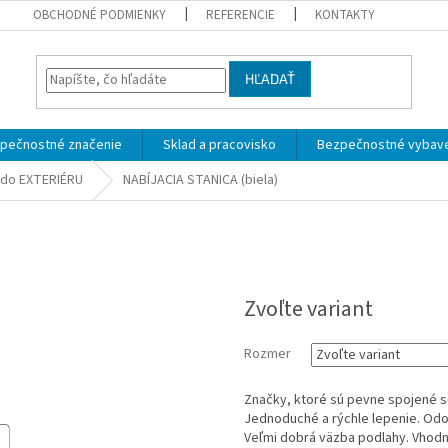
OBCHODNÉ PODMIENKY
REFERENCIE
KONTAKTY
HĽADAŤ
pečnostné značenie
Sklad a pracovisko
Bezpečnostné vybav
 do EXTERIÉRU
NABÍJACIA STANICA (biela)
Zvoľte variant
Rozmer
Značky, ktoré sú pevne spojené 
Jednoduché a rýchle lepenie. Odo
Veľmi dobrá väzba podlahy. Vhodn