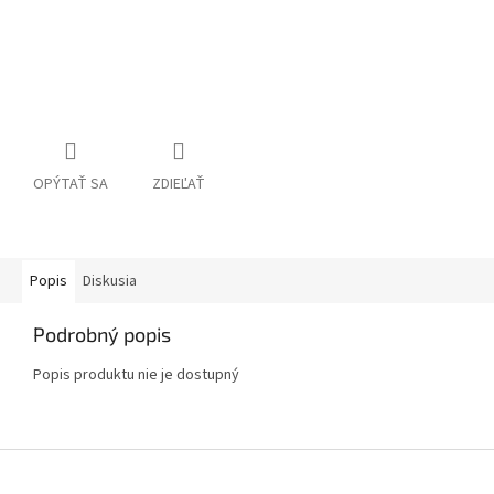
OPÝTAŤ SA
ZDIEĽAŤ
Popis
Diskusia
Podrobný popis
Popis produktu nie je dostupný
Z
á